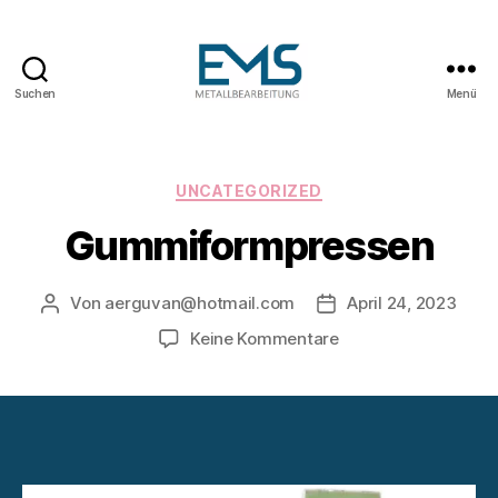
Suchen
Menü
Maschinen-
und
Anlagenbau
Kategorien
UNCATEGORIZED
Gummiformpressen
Von
aerguvan@hotmail.com
April 24, 2023
Beitragsautor
Veröffentlichungsda
zu
Keine Kommentare
Gummiformpressen