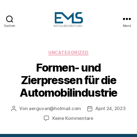
Suchen
Menü
Maschinen-
und
Anlagenbau
Kategorien
UNCATEGORIZED
Formen- und
Zierpressen für die
Automobilindustrie
Von
aerguvan@hotmail.com
April 24, 2023
Beitragsautor
Veröffentlichungsda
zu
Keine Kommentare
Formen-
und