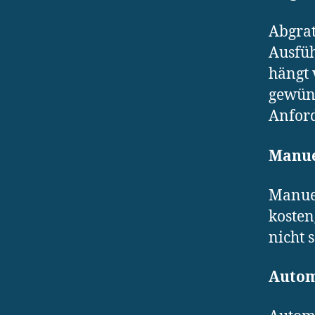
Abgrat
Ausfüh
hängt 
gewüns
Anfor
Manue
Manuel
kosten
nicht 
Autom