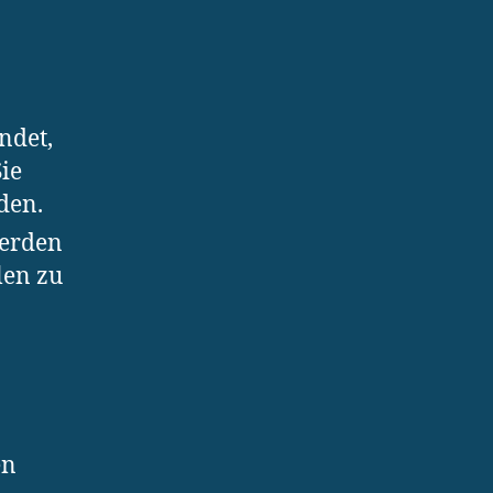
ndet,
ie
den.
werden
len zu
en