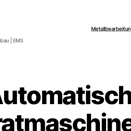
Metallbearbeitu
bau | EMS
utomatisc
atmaschine