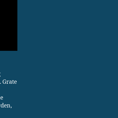
g
. Grate
ie
rden,