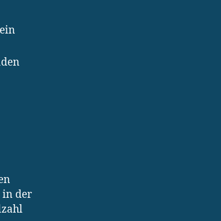
ein
nden
ten
 in der
lzahl