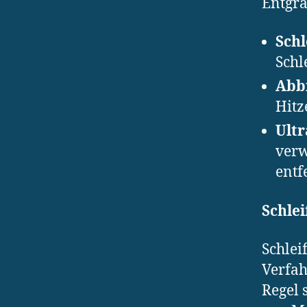
Entgra
Schl
Schl
Abb
Hitz
Ultr
verw
entf
Schle
Schlei
Verfah
Regel 