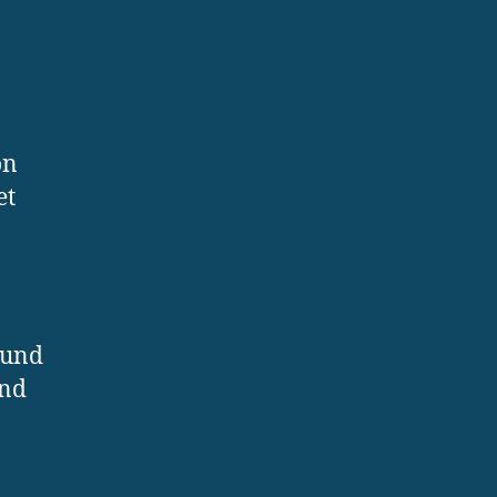
on
et
 und
und