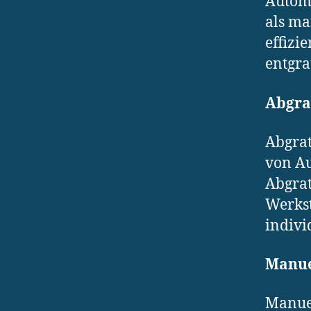
Automa
als ma
effizi
entgra
Abgra
Abgrat
von Au
Abgrat
Werkst
indivi
Manue
Manuel