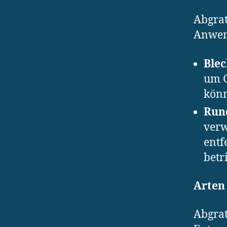
Abgrat
Anwen
Blec
um G
könn
Rund
verw
entf
betr
Arten
Abgra