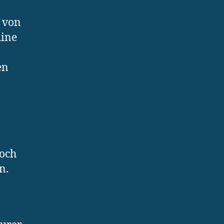
l von
hine
en
doch
n.