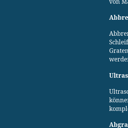
von Ma
Abbre
Abbren
Schlei
Graten
werde
Ultra
Ultras
können
kompl
Abgra