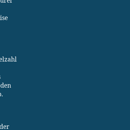
eurer
ise
elzahl
s
 den
.
 der