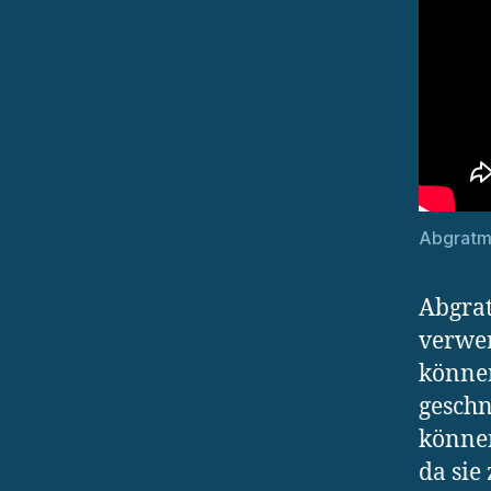
Abgratma
Abgrat
verwen
können
geschn
können
da sie