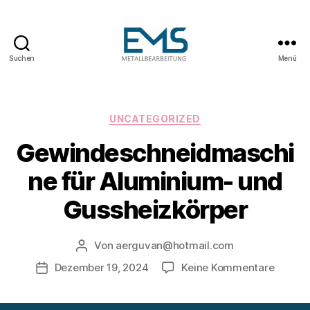
Suchen
Menü
Maschinen-
und
Anlagenbau
Kategorien
UNCATEGORIZED
Gewindeschneidmaschi
ne für Aluminium- und
Gussheizkörper
Von
aerguvan@hotmail.com
Beitragsautor
zu
Dezember 19, 2024
Keine Kommentare
Veröffentlichungsdatum
Gewind
für