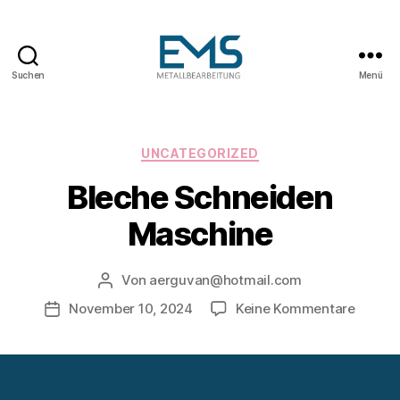
Suchen
Menü
Maschinen-
und
Anlagenbau
Kategorien
UNCATEGORIZED
Bleche Schneiden
Maschine
Von
aerguvan@hotmail.com
Beitragsautor
zu
November 10, 2024
Keine Kommentare
Veröffentlichungsdatum
Bleche
Schnei
Maschi