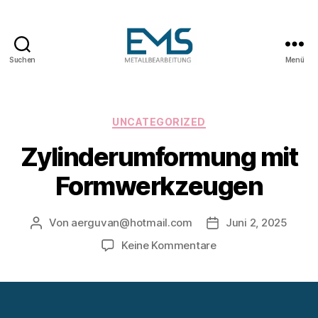
Suchen
Menü
Maschinen-
und
Anlagenbau
Kategorien
UNCATEGORIZED
Zylinderumformung mit
Formwerkzeugen
Von
aerguvan@hotmail.com
Juni 2, 2025
Beitragsautor
Veröffentlichungsd
zu
Keine Kommentare
Zylinderumformung
mit
Formwerkzeugen