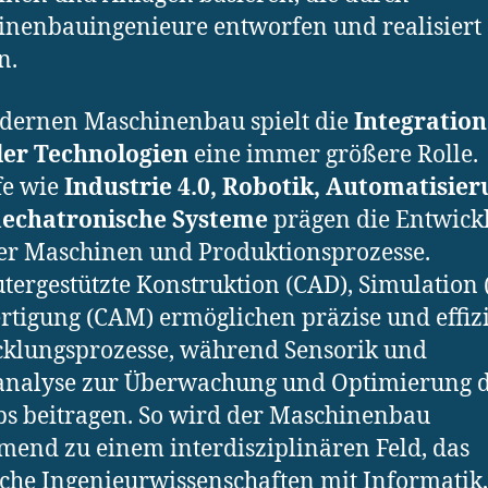
nenbauingenieure entworfen und realisiert
n.
dernen Maschinenbau spielt die
Integration
ler Technologien
eine immer größere Rolle.
fe wie
Industrie 4.0, Robotik, Automatisie
echatronische Systeme
prägen die Entwick
er Maschinen und Produktionsprozesse.
ergestützte Konstruktion (CAD), Simulation 
rtigung (CAM) ermöglichen präzise und effiz
klungsprozesse, während Sensorik und
analyse zur Überwachung und Optimierung 
bs beitragen. So wird der Maschinenbau
end zu einem interdisziplinären Feld, das
sche Ingenieurwissenschaften mit Informatik,