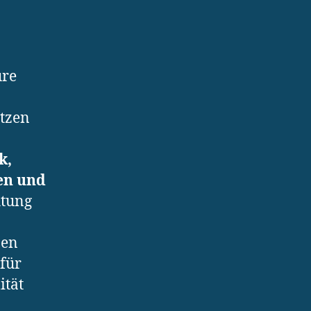
ure
utzen
k,
en und
htung
nen
 für
ität