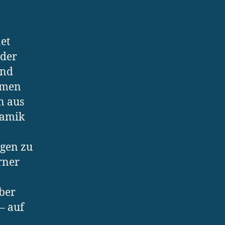
et
 der
und
emen
n aus
namik
ngen zu
rner
ber
– auf