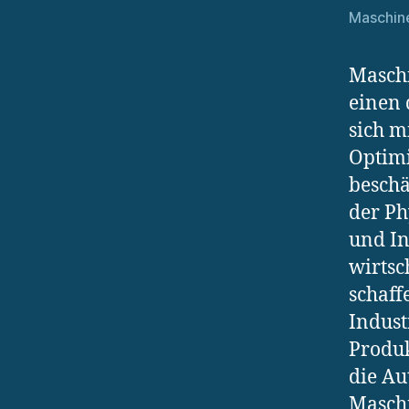
Maschin
Maschi
einen 
sich m
Optim
beschä
der P
und In
wirtsc
schaff
Indust
Produk
die Au
Maschi