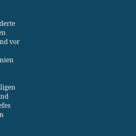
derte
en
ind vor
inien
ligen
ind
efes
en