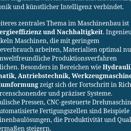
onik und künstlicher Intelligenz verbindet.
iteres zentrales Thema im Maschinenbau ist
ergieeffizienz und Nachhaltigkeit
. Ingenie
keln Maschinen, die mit geringem
everbrauch arbeiten, Materialien optimal n
mweltfreundliche Produktionsverfahren
ichen. Besonders in Bereichen wie
Hydrauli
atik, Antriebstechnik, Werkzeugmaschin
lumformung
zeigt sich der Fortschritt in Ric
rcenschonender und präziser Systeme.
lische Pressen, CNC-gesteuerte Drehmaschi
utomatisierte Fertigungszellen sind Beispiele
nenbaulösungen, die Produktivität und Qual
ermaßen steigern.