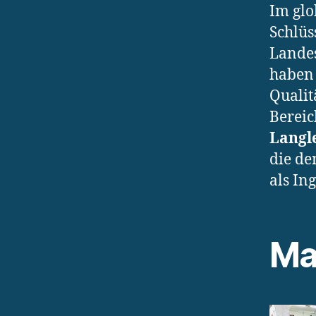
Im glo
Schlüs
Landes
haben 
Qualit
Bereic
Langl
die de
als In
Ma