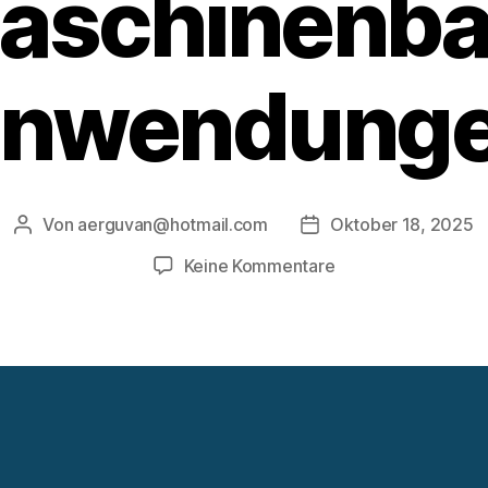
aschinenba
nwendung
Von
aerguvan@hotmail.com
Oktober 18, 2025
Beitragsautor
Veröffentlichungsdat
zu
Keine Kommentare
Werkzeugmaschin
im
Maschinenbau:
Anwendungen