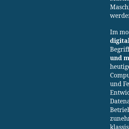
Maschi
werde
Im mo
digita
Begrif
und m
heutig
Comput
und Fe
Entwic
Daten
Betrie
zunehm
klassi