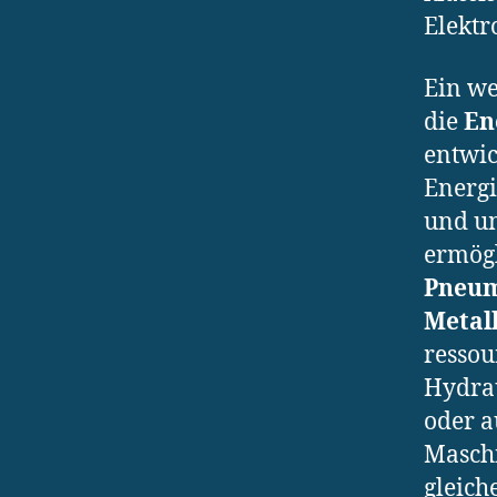
Elektr
Ein we
die
En
entwic
Energi
und u
ermögl
Pneum
Metal
ressou
Hydrau
oder a
Maschi
gleich