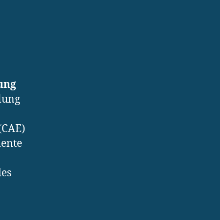
rung
lung
(CAE)
iente
des