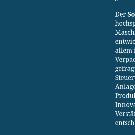
Der
S
hochsp
Maschi
entwic
allem 
Verpac
gefrag
Steuer
Anlage
Produk
Innova
Verstä
entsch