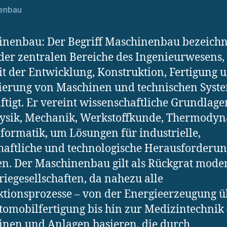
enbau
nenbau: Der Begriff Maschinenbau bezeichn
der zentralen Bereiche des Ingenieurwesens,
it der Entwicklung, Konstruktion, Fertigung 
ierung von Maschinen und technischen Syst
ftigt. Er vereint wissenschaftliche Grundlage
hysik, Mechanik, Werkstoffkunde, Thermody
formatik, um Lösungen für industrielle,
haftliche und technologische Herausforderu
en. Der Maschinenbau gilt als Rückgrat mode
riegesellschaften, da nahezu alle
tionsprozesse – von der Energieerzeugung ü
tomobilfertigung bis hin zur Medizintechnik 
nen und Anlagen basieren, die durch