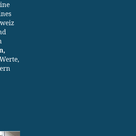
ine
ines
hweiz
nd
m
n,
Werte,
dern