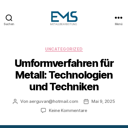
Suchen
Menü
Maschinen-
und
Anlagenbau
Kategorien
UNCATEGORIZED
Umformverfahren für
Metall: Technologien
und Techniken
Von
aerguvan@hotmail.com
Mai 9, 2025
Beitragsautor
Veröffentlichungsd
zu
Keine Kommentare
Umformverfahren
für