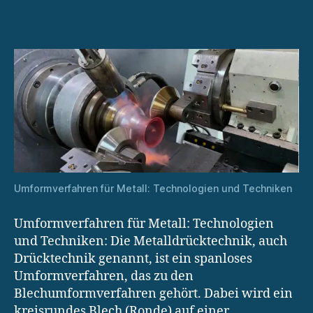
Metall:
Technologien
und
Techniken
Umformverfahren für Metall: Technologien und Techniken
Umformverfahren für Metall: Technologien
und Techniken: Die Metalldrücktechnik, auch
Drücktechnik genannt, ist ein spanloses
Umformverfahren, das zu den
Blechumformverfahren gehört. Dabei wird ein
kreisrundes Blech (Ronde) auf einer