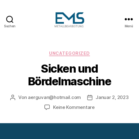
Suchen
Menü
Maschinen-
und
Anlagenbau
Kategorien
UNCATEGORIZED
Sicken und
Bördelmaschine
Von
aerguvan@hotmail.com
Januar 2, 2023
Beitragsautor
Veröffentlichungsdat
zu
Keine Kommentare
Sicken
und
Bördelmaschine