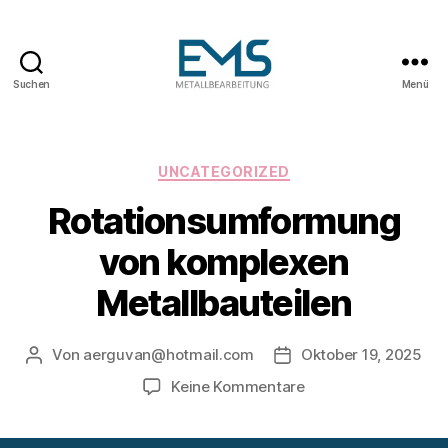
Suchen
Menü
Maschinen-
und
Anlagenbau
Kategorien
UNCATEGORIZED
Rotationsumformung
von komplexen
Metallbauteilen
Von
aerguvan@hotmail.com
Oktober 19, 2025
Beitragsautor
Veröffentlichungsdatu
zu
Keine Kommentare
Rotationsumformun
von