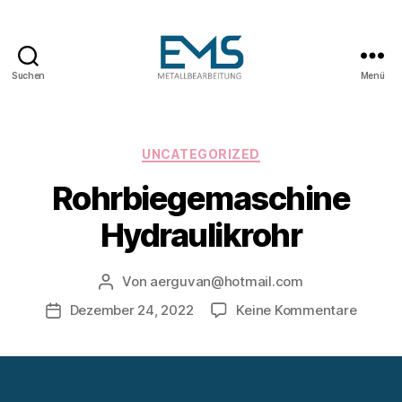
Suchen
Menü
Maschinen-
und
Anlagenbau
Kategorien
UNCATEGORIZED
Rohrbiegemaschine
Hydraulikrohr
Von
aerguvan@hotmail.com
Beitragsautor
zu
Dezember 24, 2022
Keine Kommentare
Veröffentlichungsdatum
Rohrbi
Hydrau