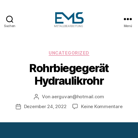
Suchen
Menü
Maschinen-
und
Anlagenbau
Kategorien
UNCATEGORIZED
Rohrbiegegerät
Hydraulikrohr
Von
aerguvan@hotmail.com
Beitragsautor
zu
Dezember 24, 2022
Keine Kommentare
Veröffentlichungsdatum
Rohrbi
Hydrau