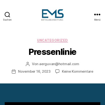
Suchen
Menü
Maschinen-
und
Anlagenbau
Kategorien
UNCATEGORIZED
Pressenlinie
Von
aerguvan@hotmail.com
Beitragsautor
zu
November 16, 2023
Keine Kommentare
Veröffentlichungsdatum
Pressen