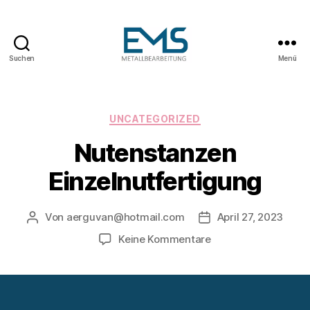
Suchen
Menü
Maschinen-
und
Anlagenbau
Kategorien
UNCATEGORIZED
Nutenstanzen
Einzelnutfertigung
Von
aerguvan@hotmail.com
April 27, 2023
Beitragsautor
Veröffentlichungsda
zu
Keine Kommentare
Nutenstanzen
Einzelnutfertigung