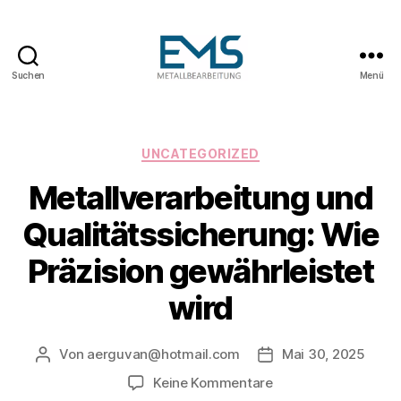
Suchen
Menü
Maschinen-
und
Anlagenbau
Kategorien
UNCATEGORIZED
Metallverarbeitung und
Qualitätssicherung: Wie
Präzision gewährleistet
wird
Von
aerguvan@hotmail.com
Mai 30, 2025
Beitragsautor
Veröffentlichungsda
zu
Keine Kommentare