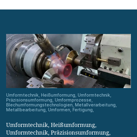
Metallverarbeitung
und
Qualitätssicherung:
Wie
Präzision
gewährleistet
wird
Umformtechnik, Heißumformung, Umformtechnik,
Präzisionsumformung, Umformprozesse,
Blechumformungstechnologien, Metallverarbeitung,
Metallbearbeitung, Umformen, Fertigung,
Umformtechnik, Heißumformung,
Umformtechnik, Präzisionsumformung,