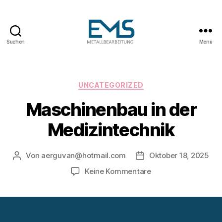
Suchen
Menü
Maschinen-
und
Anlagenbau
Kategorien
UNCATEGORIZED
Maschinenbau in der
Medizintechnik
Von
aerguvan@hotmail.com
Oktober 18, 2025
Beitragsautor
Veröffentlichungsdatu
zu
Keine Kommentare
Maschinenbau
in
der
Medizintechnik