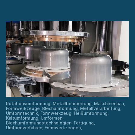
Blech:
Techniken
und
Herausforderungen
Rotationsumformung, Metallbearbeitung, Maschinenbau,
Formwerkzeuge, Blechumformung, Metallverarbeitung,
Umformtechnik, Formwerkzeug, Heißumformung,
Kaltumformung, Umformen,
Blechumformungstechnologien, Fertigung,
Umformverfahren, Formwerkzeugen,