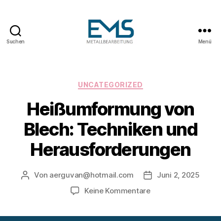
Suchen
Menü
Maschinen-
und
Anlagenbau
Kategorien
UNCATEGORIZED
Heißumformung von
Blech: Techniken und
Herausforderungen
Von
aerguvan@hotmail.com
Juni 2, 2025
Beitragsautor
Veröffentlichungsd
zu
Keine Kommentare
Heißumformung
von