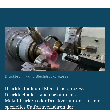
Drücktechnik
und
Robotik:
Automatisierung
in
der
Produktion
Drücktechnik und Blechdrückprozess
Drücktechnik und Blechdrückprozess:
Drücktechnik — auch bekannt als
Metalldrücken oder Drückverfahren — ist ein
spezielles Umformverfahren der