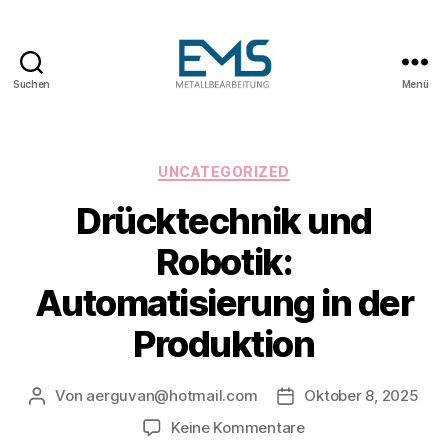
Suchen
Menü
Maschinen-
und
Anlagenbau
Kategorien
UNCATEGORIZED
Drücktechnik und
Robotik:
Automatisierung in der
Produktion
Von
aerguvan@hotmail.com
Oktober 8, 2025
Beitragsautor
Veröffentlichungsdat
zu
Keine Kommentare