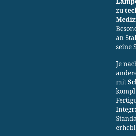
Lampe
zu
tec
Mediz
Beson
an Sta
seine 
Je nac
andere
mit
Sc
komple
Fertig
Integr
Standa
erhebli