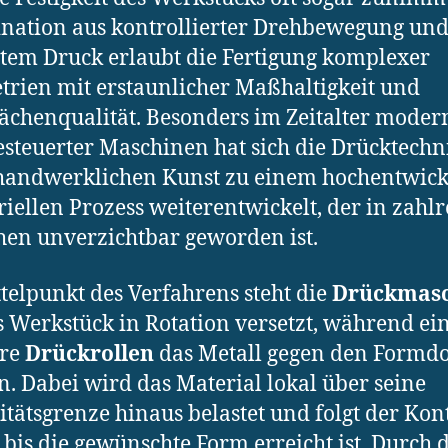
ation aus kontrollierter Drehbewegung und
tem Druck erlaubt die Fertigung komplexer
rien mit erstaunlicher Maßhaltigkeit und
ächenqualität. Besonders im Zeitalter moder
steuerter Maschinen hat sich die Drücktechn
handwerklichen Kunst zu einem hochentwick
riellen Prozess weiterentwickelt, der in zahl
en unverzichtbar geworden ist.
telpunkt des Verfahrens steht die
Drückmasc
s Werkstück in Rotation versetzt, während ei
re
Drückrollen
das Metall gegen den Formd
n. Dabei wird das Material lokal über seine
zitätsgrenze hinaus belastet und folgt der Kon
 bis die gewünschte Form erreicht ist. Durch 