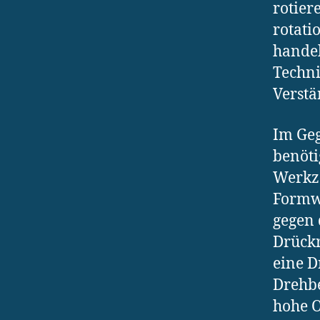
rotier
rotati
handel
Techni
Verstä
Im Geg
benöti
Werkze
Formwe
gegen 
Drückr
eine D
Drehbe
hohe O