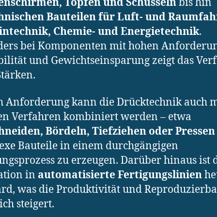
nschirmen, Töpfen und Schüsseln
bis hin
hnischen Bauteilen für Luft- und Raumfah
intechnik, Chemie- und Energietechnik
.
ders bei Komponenten mit hohen Anforderu
bilität und Gewichtseinsparung zeigt das Ver
Stärken.
h Anforderung kann die Drücktechnik auch m
n Verfahren kombiniert werden – etwa
hneiden, Bördeln, Tiefziehen oder Pressen
xe Bauteile in einem durchgängigen
ungsprozess zu erzeugen. Darüber hinaus ist 
ation in
automatisierte Fertigungslinien
he
rd, was die Produktivität und Reproduzierba
ch steigert.