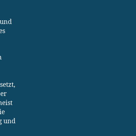
 und
es
n
etzt,
ner
meist
ie
g und