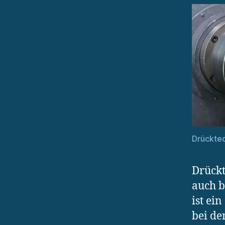
Drückte
Drückt
auch b
ist ei
bei de