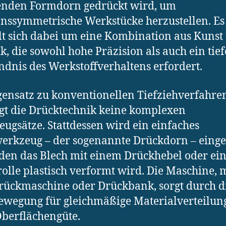
enden Formdorn gedrückt wird, um
onssymmetrische Werkstücke herzustellen. Es
t sich dabei um eine Kombination aus Kunst
k, die sowohl hohe Präzision als auch ein tief
ndnis des Werkstoffverhaltens erfordert.
ensatz zu konventionellen Tiefziehverfahre
gt die Drücktechnik keine komplexen
ugsätze. Stattdessen wird ein einfaches
rkzeug – der sogenannte Drückdorn – einges
den das Blech mit einem Drückhebel oder ei
olle plastisch verformt wird. Die Maschine, 
rückmaschine oder Drückbank, sorgt durch d
wegung für gleichmäßige Materialverteilun
berflächengüte.