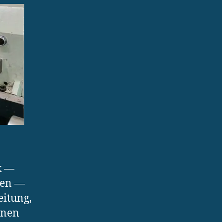
k —
ren —
eitung,
inen