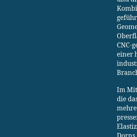
Kombin
geführ
Geomet
Oberfl
CNC-ge
einer 
indust
Branch
Im Mit
die da
mehre
presse
Elasti
Dorns,