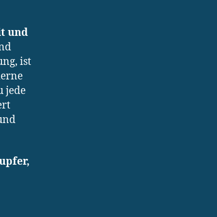
it und
und
ng, ist
derne
 jede
rt
 und
upfer,