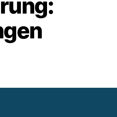
rung:
ngen
tum
g: