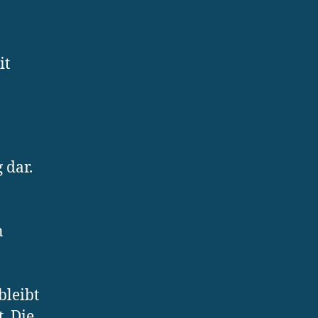
it
 dar.
n
bleibt
. Die