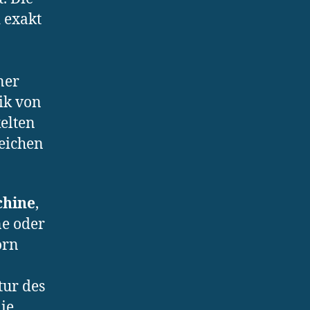
 exakt
ner
ik von
elten
reichen
hine
,
ne oder
orn
tur des
die