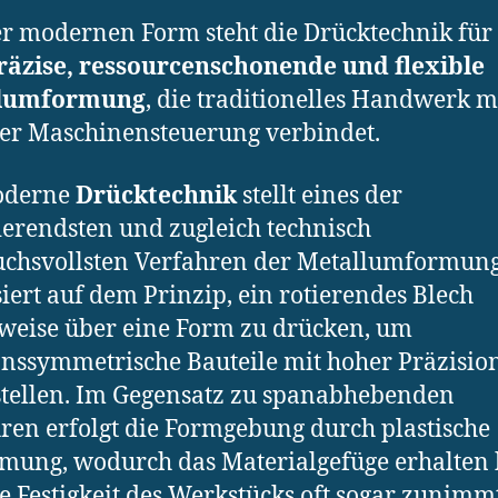
er modernen Form steht die Drücktechnik für
räzise, ressourcenschonende und flexible
lumformung
, die traditionelles Handwerk m
er Maschinensteuerung verbindet.
oderne
Drücktechnik
stellt eines der
ierendsten und zugleich technisch
chsvollsten Verfahren der Metallumformung
siert auf dem Prinzip, ein rotierendes Blech
tweise über eine Form zu drücken, um
onssymmetrische Bauteile mit hoher Präzisio
tellen. Im Gegensatz zu spanabhebenden
ren erfolgt die Formgebung durch plastische
mung, wodurch das Materialgefüge erhalten 
e Festigkeit des Werkstücks oft sogar zunimmt