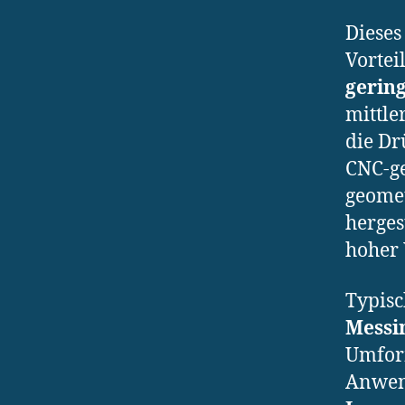
Dieses
Vortei
gerin
mittle
die Dr
CNC-ge
geomet
herges
hoher 
Typisc
Messi
Umform
Anwen