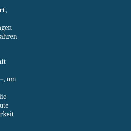
rt,
ngen
fahren
it
–, um
die
ute
rkeit