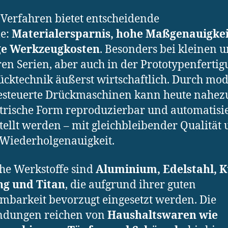
 Verfahren bietet entscheidende
le:
Materialersparnis, hohe Maßgenauigke
ge Werkzeugkosten
. Besonders bei kleinen 
ren Serien, aber auch in der Prototypenfertigu
ücktechnik äußerst wirtschaftlich. Durch mo
steuerte Drückmaschinen kann heute nahezu
rische Form reproduzierbar und automatisie
tellt werden – mit gleichbleibender Qualität
Wiederholgenauigkeit.
he Werkstoffe sind
Aluminium, Edelstahl, K
ng und Titan
, die aufgrund ihrer guten
barkeit bevorzugt eingesetzt werden. Die
dungen reichen von
Haushaltswaren wie