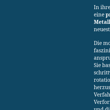
In ihr
eine
p
Metal
neuest
Die m
faszin
anspru
Sie ba
schrit
rotati
herzus
Verfah
Verfor
und di