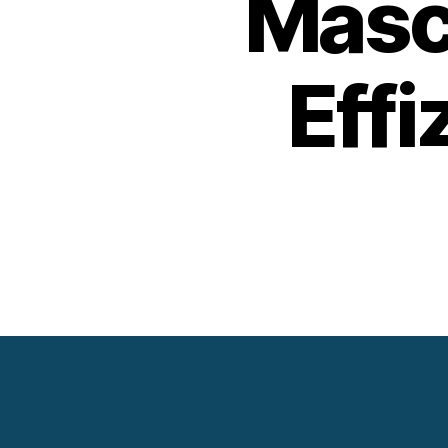
Masc
Eff