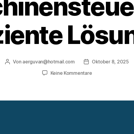
hinensteue
iziente Lösu
Von
aerguvan@hotmail.com
Oktober 8, 2025
Beitragsautor
Veröffentlichungsda
zu
Keine Kommentare
Drücktechnik
und
Maschinensteuerun
Effiziente
Lösungen