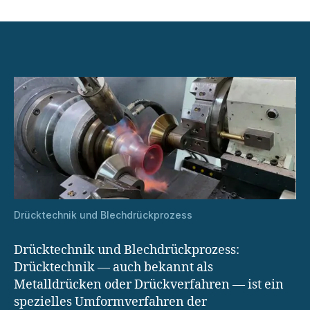
Drücktechnik
im
Maschinenbau:
Reduzierung
von
Produktionszeiten
Drücktechnik und Blechdrückprozess
Drücktechnik und Blechdrückprozess:
Drücktechnik — auch bekannt als
Metalldrücken oder Drückverfahren — ist ein
spezielles Umformverfahren der