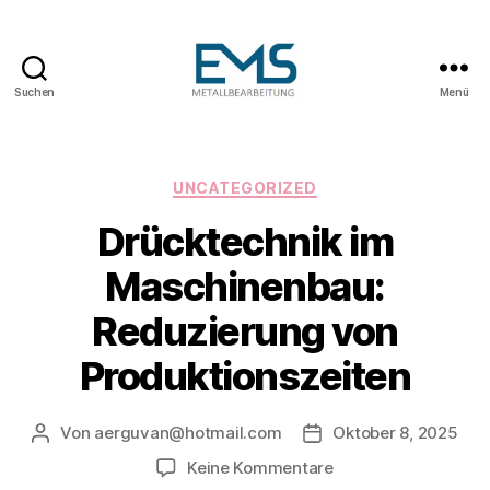
Suchen
Menü
Maschinen-
und
Anlagenbau
Kategorien
UNCATEGORIZED
Drücktechnik im
Maschinenbau:
Reduzierung von
Produktionszeiten
Von
aerguvan@hotmail.com
Oktober 8, 2025
Beitragsautor
Veröffentlichungsdat
zu
Keine Kommentare