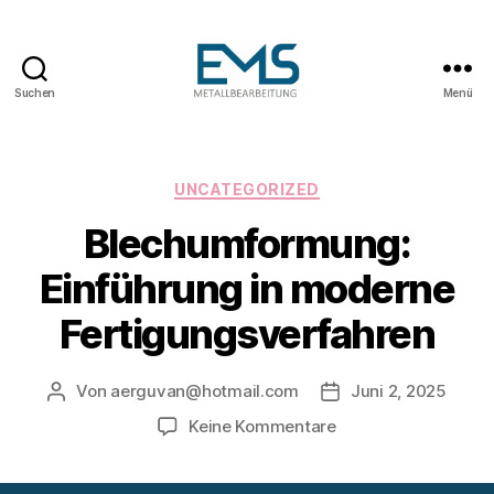
Suchen
Menü
Maschinen-
und
Anlagenbau
Kategorien
UNCATEGORIZED
Blechumformung:
Einführung in moderne
Fertigungsverfahren
Von
aerguvan@hotmail.com
Juni 2, 2025
Beitragsautor
Veröffentlichungsd
zu
Keine Kommentare
Blechumformung:
Einführung