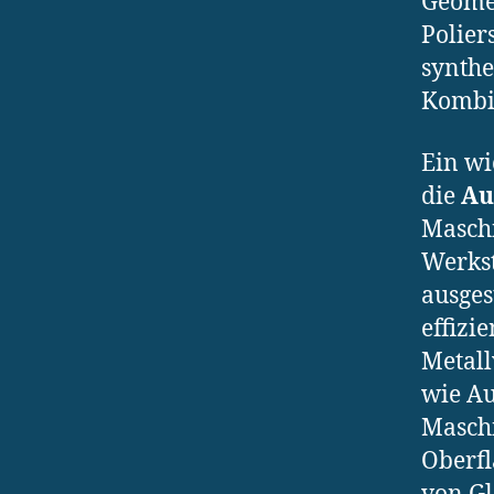
Geomet
Polier
synthe
Kombin
Ein wi
die
Au
Maschi
Werks
ausges
effizi
Metall
wie Au
Maschi
Oberfl