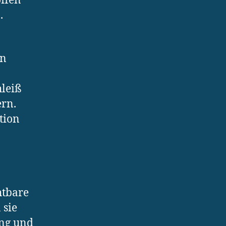
offen
.
in
leiß
ern.
tion
htbare
 sie
ung und