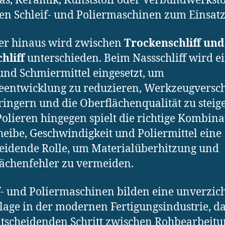
as, Keramik, Kunststoff oder Verbundwerkst
 Schleif- und Poliermaschinen zum Einsatz
er hinaus wird zwischen
Trockenschliff und
hliff
unterschieden. Beim Nassschliff wird e
und Schmiermittel eingesetzt, um
entwicklung zu reduzieren, Werkzeugversch
ringern und die Oberflächenqualität zu steig
olieren hingegen spielt die richtige Kombina
heibe, Geschwindigkeit und Poliermittel eine
eidende Rolle, um Materialüberhitzung und
ächenfehler zu vermeiden.
f- und Poliermaschinen bilden eine unverzic
age in der modernen Fertigungsindustrie, da
tscheidenden Schritt zwischen Rohbearbeit