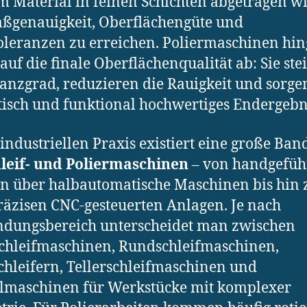
m Material in feinen Schichten abgetragen wi
ßgenauigkeit, Oberflächengüte und
leranzen zu erreichen. Poliermaschinen hi
 auf die finale Oberflächenqualität ab: Sie ste
anzgrad, reduzieren die Rauigkeit und sorge
tisch und funktional hochwertiges Endergebn
 industriellen Praxis existiert eine große Ban
leif- und Poliermaschinen
– von handgefüh
n über halbautomatische Maschinen bis hin 
äzisen CNC-gesteuerten Anlagen. Je nach
dungsbereich unterscheidet man zwischen
chleifmaschinen, Rundschleifmaschinen,
hleifern, Tellerschleifmaschinen und
lmaschinen für Werkstücke mit komplexer