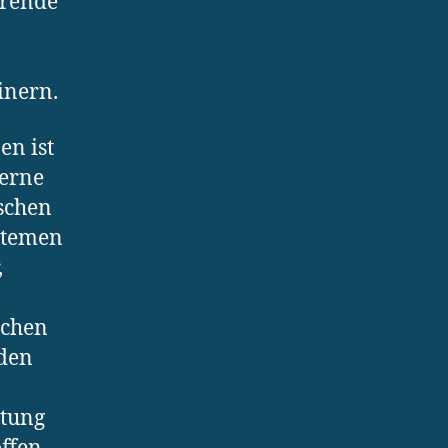
erende
inern.
en ist
erne
schen
stemen
,
nchen
 den
itung