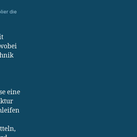
lier die
it
 wobei
chnik
se eine
uktur
hleifen
teln,