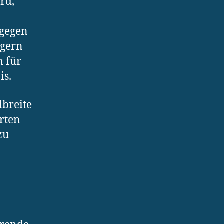
rd,
ngegen
igern
n für
is.
dbreite
rten
zu