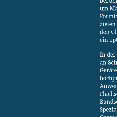
bei de
um Ma
Formto
zielen
den Gl
ein op
In der
an
Sch
Geräte
hochpr
Anwen
Flachs
Bandsc
Spezia