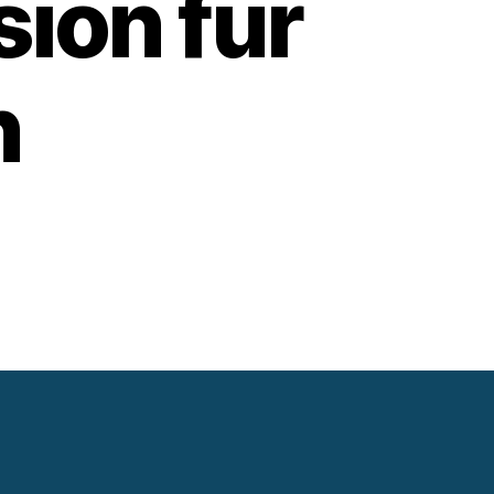
sion für
n
tum