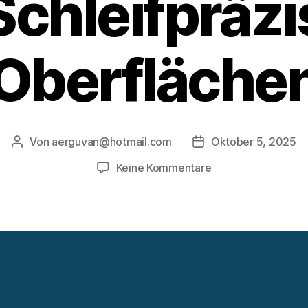
chleifpräzi
Oberfläche
Von
aerguvan@hotmail.com
Oktober 5, 2025
Beitragsautor
Veröffentlichungsda
zu
Keine Kommentare
Bandschleifgeräte
mit
hoher
Schleifpräzision
für
Oberflächen