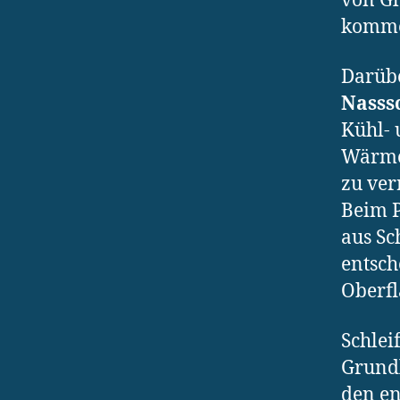
von Gl
kommen
Darüb
Nasssc
Kühl- 
Wärme
zu ver
Beim P
aus Sc
entsch
Oberfl
Schlei
Grundl
den en