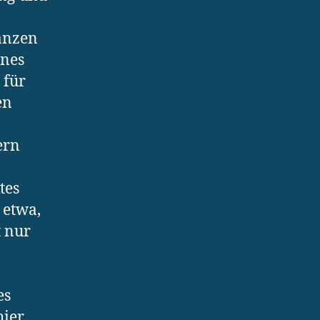
anzen
ines
 für
en
ern
tes
 etwa,
t nur
es
hier