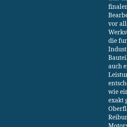
finale
Bearbe
vor al
Werkst
die fu
Indust
Bautei
auch e
Leistu
entsch
wie ei
exakt 
Oberfl
Reibun
Motors