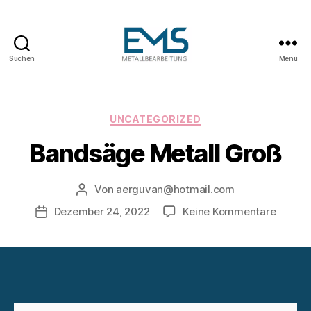
Suchen
Menü
Maschinen-
und
Anlagenbau
Kategorien
UNCATEGORIZED
Bandsäge Metall Groß
Von
aerguvan@hotmail.com
Beitragsautor
zu
Dezember 24, 2022
Keine Kommentare
Veröffentlichungsdatum
Bands
Metall
Groß