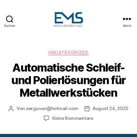
Suchen
Menü
Maschinen-
und
Anlagenbau
Kategorien
UNCATEGORIZED
Automatische Schleif-
und Polierlösungen für
Metallwerkstücken
Von
aerguvan@hotmail.com
August 24, 2025
Beitragsautor
Veröffentlichungsdat
zu
Keine Kommentare
Automatische
Schleif-