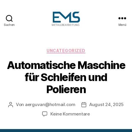
Suchen
Menü
Maschinen-
und
Anlagenbau
Kategorien
UNCATEGORIZED
Automatische Maschine
für Schleifen und
Polieren
Von
aerguvan@hotmail.com
August 24, 2025
Beitragsautor
Veröffentlichungsdat
zu
Keine Kommentare
Automatische
Maschine