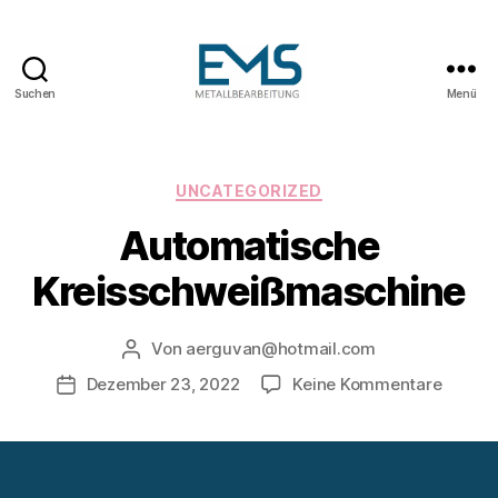
Suchen
Menü
Maschinen-
und
Anlagenbau
Kategorien
UNCATEGORIZED
Automatische
Kreisschweißmaschine
Von
aerguvan@hotmail.com
Beitragsautor
zu
Dezember 23, 2022
Keine Kommentare
Veröffentlichungsdatum
Automa
Kreiss