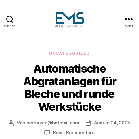
Suchen
Menü
Maschinen-
und
Anlagenbau
Kategorien
UNCATEGORIZED
Automatische
Abgratanlagen für
Bleche und runde
Werkstücke
Von
aerguvan@hotmail.com
August 24, 2025
Beitragsautor
Veröffentlichungsdat
zu
Keine Kommentare