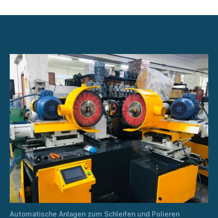
Automatische
Abgratanlagen
für
Bleche
und
runde
Werkstücke
Automatische Anlagen zum Schleifen und Polieren